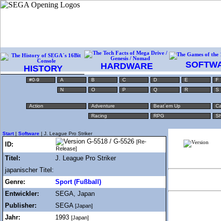
SOFTW
HARDWARE
HISTORY
#0-9
A
B
C
D
E
F
N
O
P
Q
R
S
Action
Adventure
Beat´em Up
Ca
Racing
RPG
Sh
Start
|
Software
| J. League Pro Striker
G-5518 / G-5526
[Re-
ID:
Release]
Titel:
J. League Pro Striker
japanischer Titel:
Genre:
Sport (Fußball)
Entwickler:
SEGA, Japan
Publisher:
SEGA
[Japan]
Jahr:
1993
[Japan]