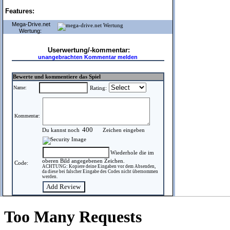
Features:
Mega-Drive.net
Wertung:
Userwertung/-kommentar:
unangebrachten Kommentar melden
Bewerte und kommentiere das Spiel
Name:
Rating:
Kommentar:
Du kannst noch
Zeichen eingeben
Wiederhole die im
oberen Bild angegebenen Zeichen.
Code:
ACHTUNG: Kopiere deine Eingaben vor dem Absenden,
da diese bei falscher Eingabe des Codes nicht übernommen
werden.