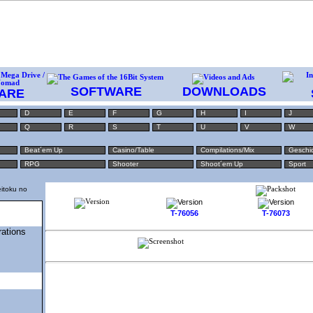
SOFTWARE
DOWNLOADS
ARE
D
E
F
G
H
I
J
Q
R
S
T
U
V
W
Beat´em Up
Casino/Table
Compilations/Mix
Geschi
RPG
Shooter
Shoot´em Up
Sport
eitoku no
T-76056
T-76073
rations