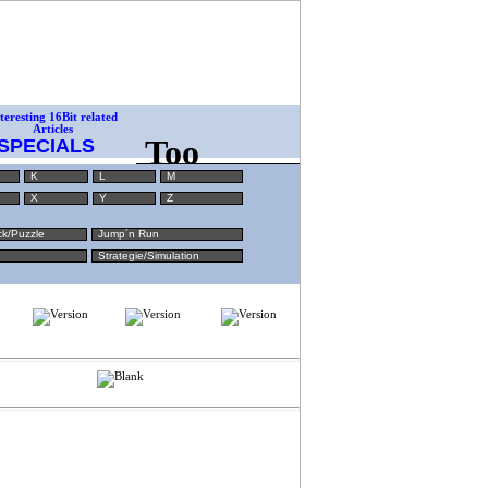
SPECIALS
K
L
M
X
Y
Z
ck/Puzzle
Jump´n Run
Strategie/Simulation