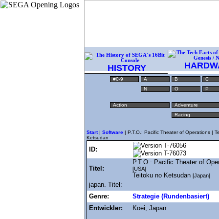
HARDW
HISTORY
#0-9
A
B
C
N
O
P
Action
Adventure
Racing
Start
|
Software
| P.T.O.: Pacific Theater of Operations | T
Ketsudan
T-76056
ID:
T-76073
P.T.O.: Pacific Theater of Ope
Titel:
[USA]
Teitoku no Ketsudan
[Japan]
japan. Titel:
Genre:
Strategie (Rundenbasiert)
Entwickler:
Koei, Japan