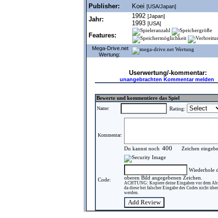
Publisher:
Koei
[USA/Japan]
1992
[Japan]
Jahr:
1993
[USA]
Features:
Mega-Drive.net
Wertung:
Userwertung/-kommentar:
unangebrachten Kommentar melden
Bewerte und kommentiere das Spiel
Name:
Rating:
Kommentar:
Du kannst noch
Zeichen eingeb
Wiederhole d
oberen Bild angegebenen Zeichen.
Code:
ACHTUNG: Kopiere deine Eingaben vor dem Ab
da diese bei falscher Eingabe des Codes nicht ü
werden.