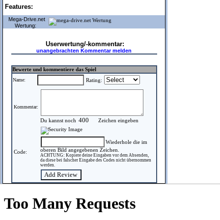
Features:
Mega-Drive.net
Wertung:
Userwertung/-kommentar:
unangebrachten Kommentar melden
Bewerte und kommentiere das Spiel
Name:
Rating:
Kommentar:
Du kannst noch
Zeichen eingeben
Wiederhole die im
oberen Bild angegebenen Zeichen.
Code:
ACHTUNG: Kopiere deine Eingaben vor dem Absenden,
da diese bei falscher Eingabe des Codes nicht übernommen
werden.