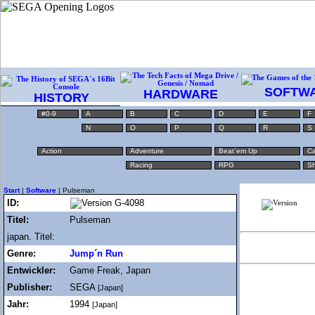
SOFTW
HARDWARE
HISTORY
#0-9
A
B
C
D
E
F
N
O
P
Q
R
S
Action
Adventure
Beat´em Up
Ca
Racing
RPG
Sh
Start
|
Software
| Pulseman
ID:
G-4098
Titel:
Pulseman
japan. Titel:
Genre:
Jump´n Run
Entwickler:
Game Freak, Japan
Publisher:
SEGA
[Japan]
Jahr:
1994
[Japan]