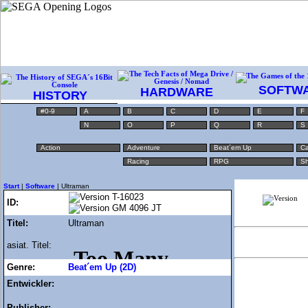
SOFTW
HARDWARE
HISTORY
#0-9
A
B
C
D
E
F
N
O
P
Q
R
S
Action
Adventure
Beat´em Up
Ca
Racing
RPG
Sh
Start
|
Software
| Ultraman
T-16023
ID:
GM 4096 JT
Titel:
Ultraman
asiat. Titel:
Genre:
Beat´em Up (2D)
Entwickler:
Publisher: