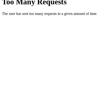
SEGA™ and Mega Drive™/SEGA Genesis™/SE
This website is non-profit and
Daten