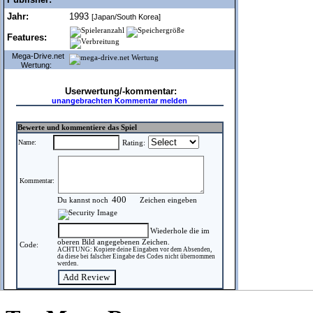
Jahr:
1993
[Japan/South Korea]
Features:
Mega-Drive.net
Wertung:
Userwertung/-kommentar:
unangebrachten Kommentar melden
Bewerte und kommentiere das Spiel
Name:
Rating:
Kommentar:
Du kannst noch
Zeichen eingeben
Wiederhole die im
oberen Bild angegebenen Zeichen.
Code:
ACHTUNG: Kopiere deine Eingaben vor dem Absenden,
da diese bei falscher Eingabe des Codes nicht übernommen
werden.